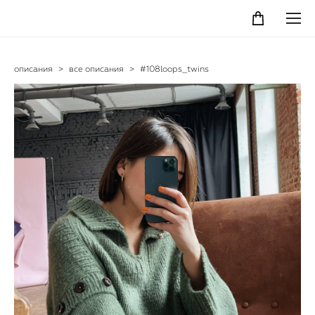
описания
>
все описания
>
#108loops_twins