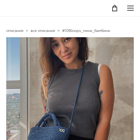
описания
>
все описания
>
#108loops_мини_бамбини