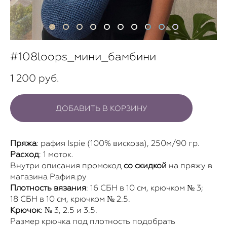
#108loops_мини_бамбини
1 200 pуб.
ДОБАВИТЬ В КОРЗИНУ
Пряжа
: рафия Ispie (100% вискоза), 250м/90 гр.
Расход
: 1 моток.
Внутри описания промокод
со скидкой
на пряжу в
магазина Рафия.ру
Плотность вязания
: 16 СБН в 10 см, крючком № 3;
18 СБН в 10 см, крючком № 2.5.
Крючок
: № 3, 2.5 и 3.5.
Размер крючка под плотность подобрать