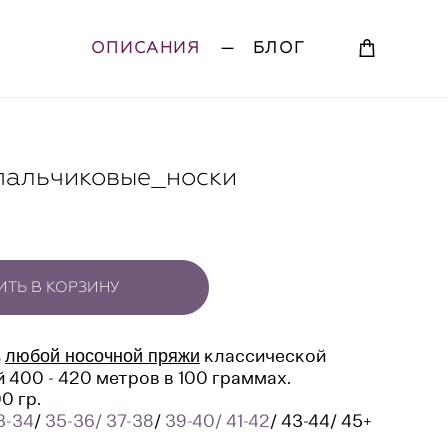
ОПИСАНИЯ
—
БЛОГ
пальчиковые_носки
ТЬ В КОРЗИНУ
з
классической
любой носочной пряжи
 400 - 420 метров в 100 граммах.
0 гр.
3-34
/
35-36/ 37-38
/
39-40/ 41-42
/ 43-44/ 45+