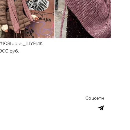
#108loops_ШУРИК
900 pуб.
Соцсети