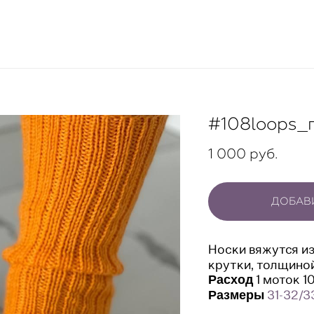
#108loops_
1 000 pуб.
ДОБАВИ
Носки вяжутся и
крутки, толщиной
1 моток 10
Расход
31-32/3
Размеры