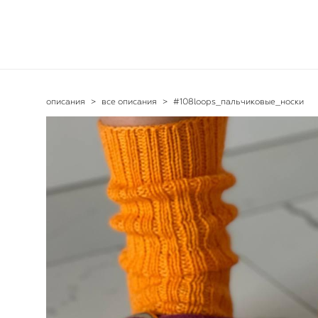
описания
>
все описания
>
#108loops_пальчиковые_носки