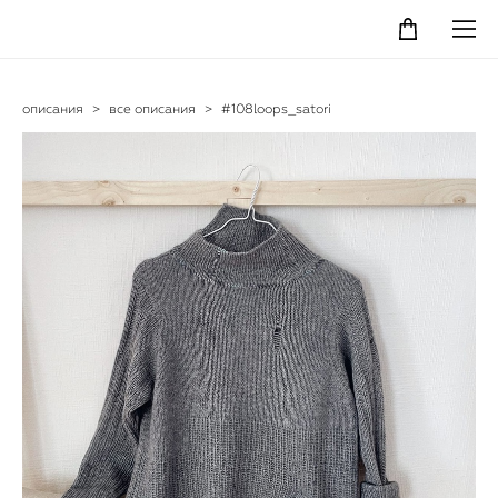
описания
>
все описания
>
#108loops_satori