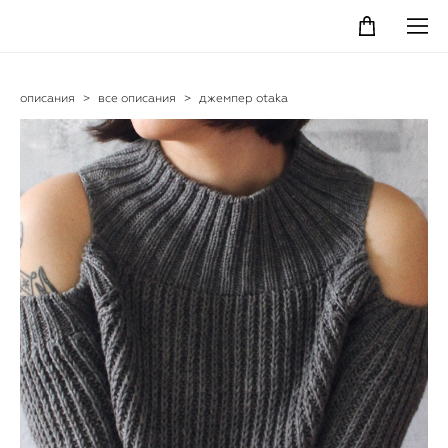
описания
>
все описания
>
джемпер otaka