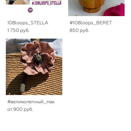
108loops_STELLA
#108loops_BERET
1 750 pуб.
850 pуб.
#великолепный_мак
от 900 pуб.