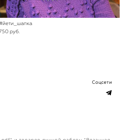
#йети_шапка
750 pуб.
Соцсети
pdf" и товаров ручной работы "Вязанная