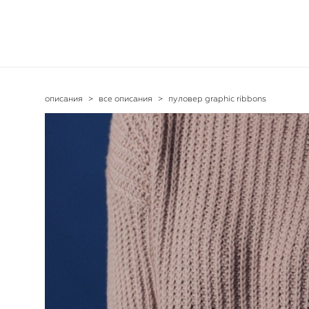
описания
>
все описания
>
пуловер graphic ribbons