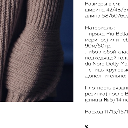
Размеры в см:
ширина 42/48/5
длина 58/60/60/
Материалы:
- пряжа Piu Bel
меринос) или Te
90м/50гр.
Либо любой кла
подходящей толщ
du Nord Dolly Ma
- спицы круговые 
Дополнительно: 
Плотность вязан
резинка) после 
(спицы № 5) 14 пе
Расход 11/13/15/1