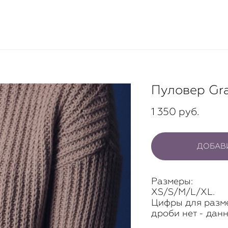
Пуловер Gra
1 350 pуб.
ДОБАВИ
Размеры:
XS/S/M/L/XL.
Цифры для разме
дроби нет - дан