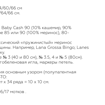
4/60/66 см
64/66 см.
la Baby Cash 90 (10% кашемир, 90%
be 85 или 90 (100% меринос), 80-
ссический «пружинистый» меринос
ины. Например, Lana Grossa Bingo; Lanes
xy.
№ 3 (40 и 80 см), № 3.5, 4 и № 5 (80см).
гобеленовая игла, маркеры петель.
ия основным узором (полупатентная
ВТО:
т х 34 ряда = 10 х 10 см.
6/17 мотков .