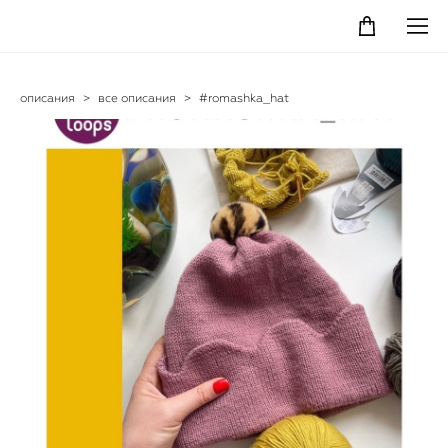
описания
>
все описания
>
#romashka_hat